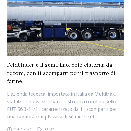
Feldbinder e il semirimorchio cisterna da
record, con 11 scomparti per il trasporto di
farine
L’azienda tedesca, importata in Italia da Multitrax,
stabilisce nuovi standard costruttivi con il modello
EUT 56.3-11/11 caratterizzato da 11 scomparti per
una capacità complessiva di 56 metri cubi.
06/07/2024
Trailer