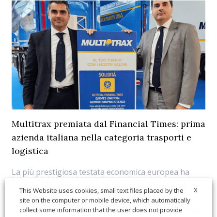
Multitrax premiata dal Financial Times: prima
azienda italiana nella categoria trasporti e
logistica
La più prestigiosa testata economica europea ha
inserito Multitrax nella classifica “Europe’s Long-
X
This Website uses cookies, small text files placed by the
Term Growth Champions 2025” che comprende le
site on the computer or mobile device, which automatically
300 società con il più alto tasso di crescita in Europa
collect some information that the user does not provide