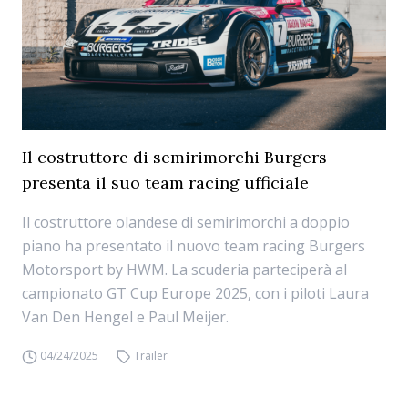
Il costruttore di semirimorchi Burgers
presenta il suo team racing ufficiale
Il costruttore olandese di semirimorchi a doppio
piano ha presentato il nuovo team racing Burgers
Motorsport by HWM. La scuderia parteciperà al
campionato GT Cup Europe 2025, con i piloti Laura
Van Den Hengel e Paul Meijer.
04/24/2025
Trailer