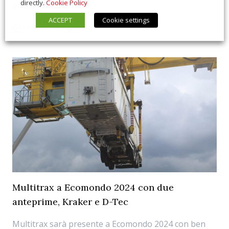
directly.
Cookie Policy
dal 2013 al 2023.
ACCEPT
Cookie settings
11/07/2024
Eventi
Multitrax a Ecomondo 2024 con due
anteprime, Kraker e D-Tec
Multitrax sarà presente a Ecomondo 2024 con ben