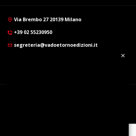
Via Brembo 27 20139 Milano
+39 02 55230950
segreteria@vadoetornoedizioni.it
Privacy Policy
Cookie Policy
Customer Privacy Policy
Facebook
Twitter
Instagram
Linkedin
© Copyright 2012 - 2026 | Vado e Torno Edizioni |
Tutti i diritti riservati | P.I. : 08514160152