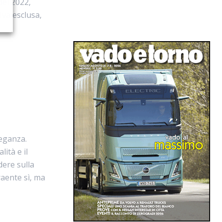
del 2022,
 Iva esclusa,
leganza.
ità e il
dere sulla
raente sì, ma