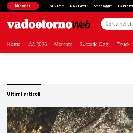
Abbonati
Chi Siamo
Newsletter
Sondaggio
La Rivist
Home
IAA 2026
Mercato
Succede Oggi
Truck
Ultimi articoli