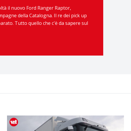
coltà il nuovo Ford Ranger Raptor,
ampagne della Catalogna. Il re dei pick up
arato. Tutto quello che c'è da sapere sul