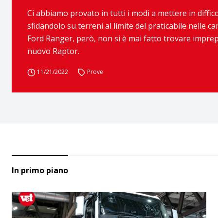
Ci abbiamo provato in tutti i modi a mettere in diffi
sfidandolo su terreni al limite del praticabile nelle c
Ford Ranger, però, non si è mai fatto trovare imprep
nuovo Raptor.
11/21/2022
Prove
In primo piano