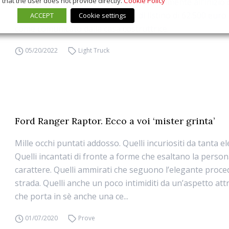
that the user does not provide directly.
Cookie Policy
Il pick up, che è stato presentato ufficialmente all'inizio 
viene venduto in Italia al prezzo di listino di 62.500 euro
ACCEPT
Cookie settings
come comunicato dalla casa costruttrice.
05/20/2022
Light Truck
Ford Ranger Raptor. Ecco a voi ‘mister grinta’
Mille occhi puntati addosso. Quelli incuriositi da tanta e
Quelli incantati di fronte a forme che esaltano la personal
carattere. Quelli ammirati che seguono l’elegante proce
strada. Quelli anche un poco intimiditi da un’aspetto att
che porta in sè anche una ce...
01/07/2020
Prove