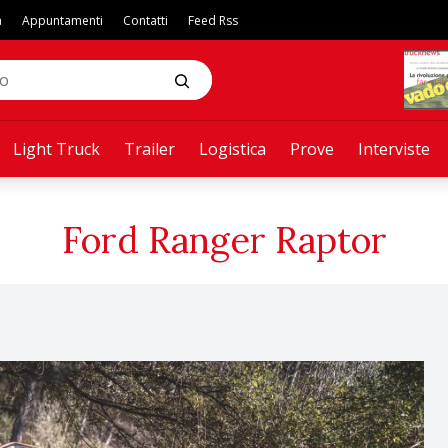
a
Appuntamenti
Contatti
Feed Rss
Light Truck
Trailer
Logistica
Prove
Interviste
Ford Ranger Raptor