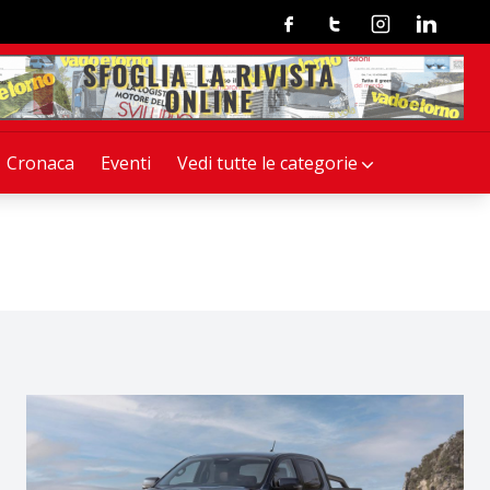
Facebook
Twitter
Instagram
Linkedin
Cronaca
Eventi
Vedi tutte le categorie