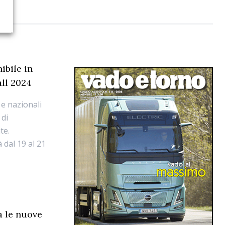
ibile in
all 2024
 e nazionali
 di
te.
 dal 19 al 21
a le nuove