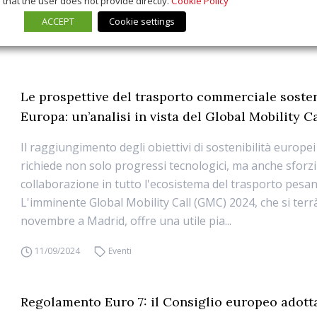
that the user does not provide directly.
Cookie Policy
ACCEPT
Cookie settings
Le prospettive del trasporto commerciale sosten
Europa: un’analisi in vista del Global Mobility C
Il raggiungimento degli obiettivi di sostenibilità europei
richiede non solo progressi tecnologici, ma anche sforzi
collaborazione in tutto l'ecosistema del trasporto pesan
L'imminente Global Mobility Call (GMC) 2024, che si terrà
novembre a Madrid, offre una utile pia...
11/09/2024
Eventi
Regolamento Euro 7: il Consiglio europeo adott