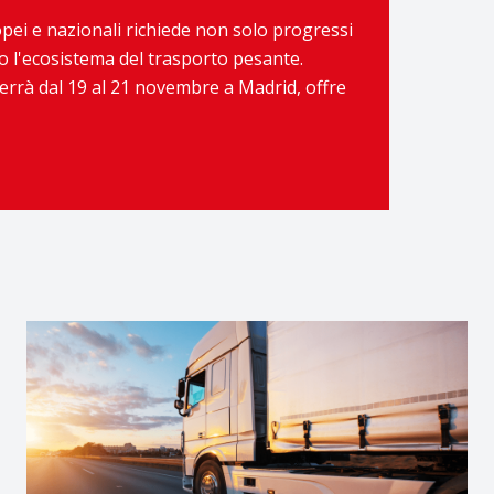
ropei e nazionali richiede non solo progressi
to l'ecosistema del trasporto pesante.
terrà dal 19 al 21 novembre a Madrid, offre