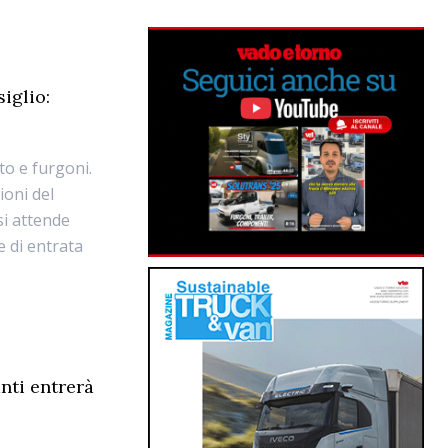
iglio:
uto e furgoni.
ioni del
si attende
e di entrata
anti entrerà