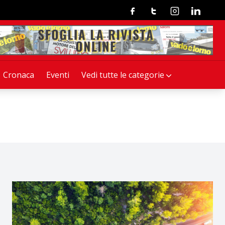
Facebook
Twitter
Instagram
Linkedin
Cronaca
Eventi
Vedi tutte le categorie