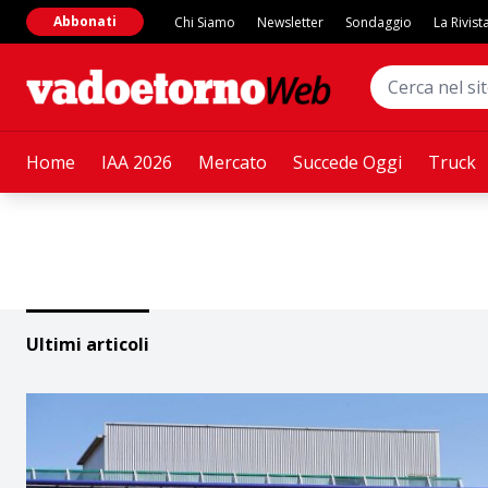
Abbonati
Chi Siamo
Newsletter
Sondaggio
La Rivist
Home
IAA 2026
Mercato
Succede Oggi
Truck
Ultimi articoli