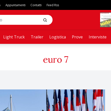
a
Appuntamenti
Contatti
Feed Rss
Light Truck
Trailer
Logistica
Prove
Interviste
euro 7