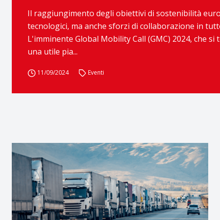
Il raggiungimento degli obiettivi di sostenibilità eu
tecnologici, ma anche sforzi di collaborazione in tut
L'imminente Global Mobility Call (GMC) 2024, che si 
una utile pia...
11/09/2024
Eventi