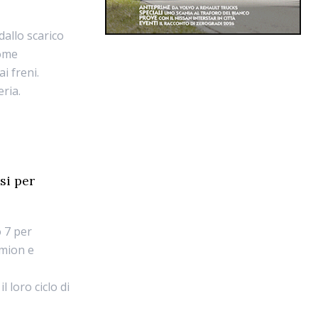
dallo scarico
come
i freni.
eria.
si per
 7 per
amion e
l loro ciclo di