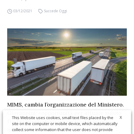
03/12/2021
Succede Oggi
MIMS, cambia l’organizzazione del Ministero.
Giovannini: «opportunità per attuare subito
X
This Website uses cookies, small text files placed by the
l’indirizzo strategico sancito dal nuovo
site on the computer or mobile device, which automatically
nome»
collect some information that the user does not provide