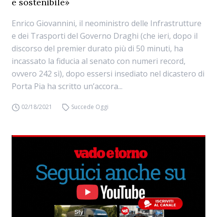
e sostenibile»
Enrico Giovannini, il neoministro delle Infrastrutture
e dei Trasporti del Governo Draghi (che ieri, dopo il
discorso del premier durato più di 50 minuti, ha
incassato la fiducia al senato con numeri record,
ovvero 242 sì), dopo essersi insediato nel dicastero di
Porta Pia ha scritto un’accora...
02/18/2021
Succede Oggi