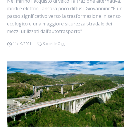
Nel mirino l'acquisto di veicoli a trazione alternativa,
ibridi e elettrici, ancora poco diffusi. Giovannini: "É un
passo significativo verso la trasformazione in senso
ecologico e una maggiore sicurezza stradale dei
mezzi utilizzati dall’autotrasporto"
11/19/2021
Succede Oggi