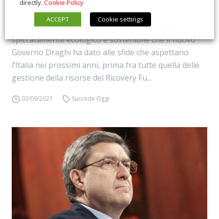
directly.
Cookie Policy
La trasformazione del (ex) Ministero dei Trasporti
ACCEPT
Cookie settings
prosegue a tappe serrate, in linea con il taglio
spiccatamente ecologico e sostenibile che il nuovo
Governo Draghi ha dato alle sfide che aspettano
l’Italia nei prossimi anni, prima fra tutte quella delle
gestione della risorse del Ricovery Fu...
03/09/2021
Succede Oggi