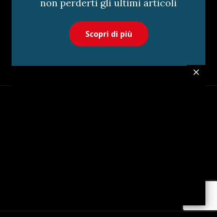
non perderti gli ultimi articoli
Scopri di più
Via Brembo 27 20139 Milano
+39 02 55230950
segreteria@vadoetornoedizioni.it
Privacy Policy
Cookie Policy
Customer Privacy Policy