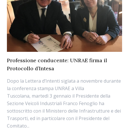
Professione conducente: UNRAE firma il
Protocollo d’Intesa
Dopo la Lettera d’Intenti siglata a novembre durante
la conferenza stampa UNRAE a Villa
Tuscolana, martedì 3 gennaio il Presidente della
Sezione Veicoli Industriali Franco Fenoglio ha
sottoscritto con il Ministero delle Infrastrutture e dei
Trasporti, ed in particolare con il Presidente del
Comitato...