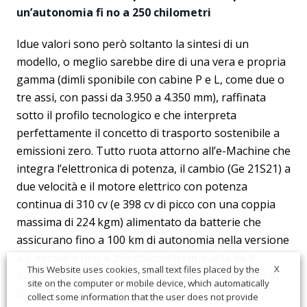
un’autonomia fi no a 250 chilometri
Idue valori sono però soltanto la sintesi di un
modello, o meglio sarebbe dire di una vera e propria
gamma (dimli sponibile con cabine P e L, come due o
tre assi, con passi da 3.950 a 4.350 mm), raffinata
sotto il profilo tecnologico e che interpreta
perfettamente il concetto di trasporto sostenibile a
emissioni zero. Tutto ruota attorno all’e-Machine che
integra l’elettronica di potenza, il cambio (Ge 21S21) a
due velocità e il motore elettrico con potenza
continua di 310 cv (e 398 cv di picco con una coppia
massima di 224 kgm) alimentato da batterie che
assicurano fino a 100 km di autonomia nella versione
a 5 moduli e fino a 250 chilometri in quella da 9
X
This Website uses cookies, small text files placed by the
moduli (con tempi di ricarica  no all’80 per cento di
site on the computer or mobile device, which automatically
55 e 100 minuti rispettivamente)
collect some information that the user does not provide