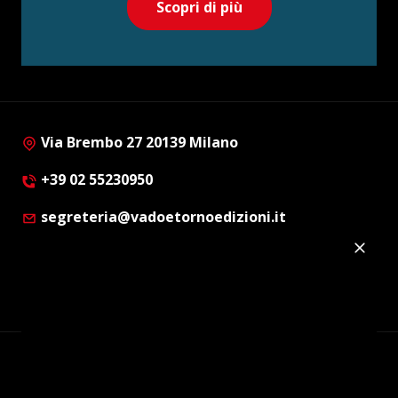
Scopri di più
Via Brembo 27 20139 Milano
+39 02 55230950
segreteria@vadoetornoedizioni.it
Privacy Policy
Cookie Policy
Customer Privacy Policy
Facebook
Twitter
Instagram
Linkedin