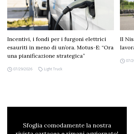
Incentivi, i fondi per i furgoni elettrici
Il Ni
esauriti in meno di un’ora. Motus-E: “Ora
lavor
una pianificazione strategica”
07/2
07/29/2026
Light Truck
Sfoglia comodamente la nostra
rivista cartacea e rimani aggiornato!