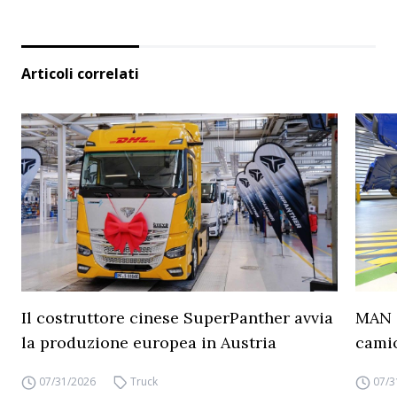
Articoli correlati
Il costruttore cinese SuperPanther avvia
MAN a
la produzione europea in Austria
camio
07/31/2026
Truck
07/3