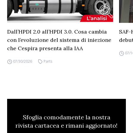
Dall’HPDI 2.0 all’HPDI 3.0. Cosa cambia
SAF-
con l’evoluzione del sistema di iniezione
debut
che Cespira presenta alla IAA
07/1
07/30/2026
Parts
Sfoglia comodamente la nostra
rivista cartacea e rimani aggiornato!