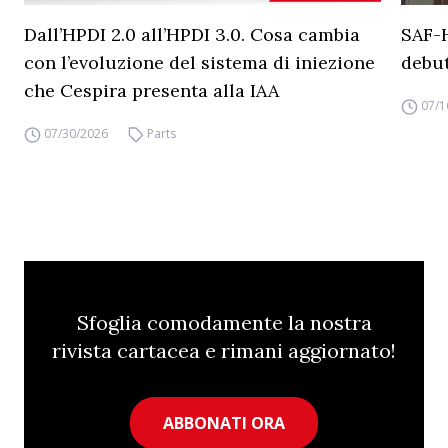
Dall’HPDI 2.0 all’HPDI 3.0. Cosa cambia
SAF-
con l’evoluzione del sistema di iniezione
debut
che Cespira presenta alla IAA
07/1
07/30/2026
Parts
Sfoglia comodamente la nostra
rivista cartacea e rimani aggiornato!
ABBONATI ORA