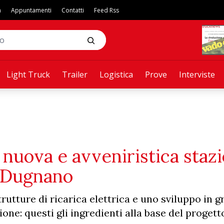
a
Appuntamenti
Contatti
Feed Rss
Light Truck
Trailer
Logistica
Prove
Interviste
nuova e avveniristica stazi
o Dugnano
rutture di ricarica elettrica e uno sviluppo in g
ne: questi gli ingredienti alla base del progett