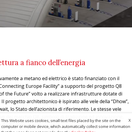
ttura a fianco dell’energia
ivamente a metano ed elettrico è stato finanziato con il
“Connecting Europe Facility” a supporto del progetto Q8
of the Future” volto a realizzare infrastrutture dotate di
 Il progetto architettonico è ispirato alle vele della “Dhow”,
ait, lo Stato dell’azionista di riferimento. Le stesse vele
tive del marchio Q8, simbolo di tradizione ed innovazione,
X
This Website uses cookies, small text files placed by the site on the
 da 35 anni.
computer or mobile device, which automatically collect some information