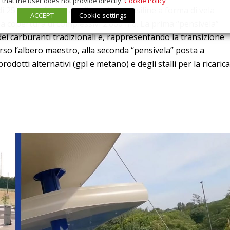
that the user does not provide directly.
Cookie Policy
 25 metri d’altezza collega due pensiline a forma di vela
ACCEPT
Cookie settings
na copertura di complessivi 2.000 mq. La prima “pensivela”
dei carburanti tradizionali e, rappresentando la transizione
erso l’albero maestro, alla seconda “pensivela” posta a
rodotti alternativi (gpl e metano) e degli stalli per la ricarica