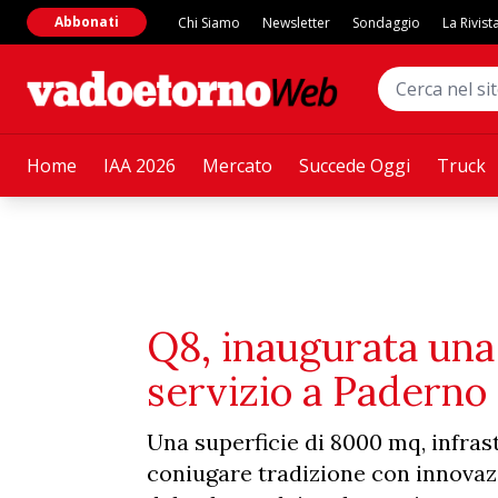
Abbonati
Chi Siamo
Newsletter
Sondaggio
La Rivist
Home
IAA 2026
Mercato
Succede Oggi
Truck
Q8, inaugurata una 
servizio a Padern
Una superficie di 8000 mq, infrast
coniugare tradizione con innovazio