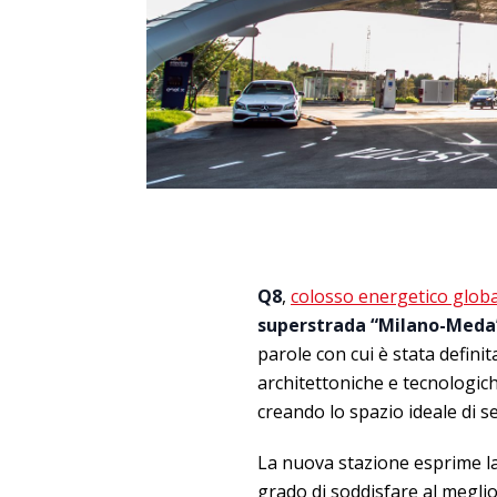
Q8
,
colosso energetico glob
superstrada “Milano-Meda
parole con cui è stata definit
architettoniche e tecnologic
creando lo spazio ideale di s
La nuova stazione esprime la 
grado di soddisfare al meglio