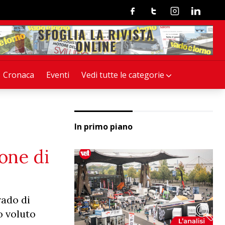
Facebook
Twitter
Instagram
Linkedin
Cronaca
Eventi
Vedi tutte le categorie
In primo piano
one di
rado di
o voluto