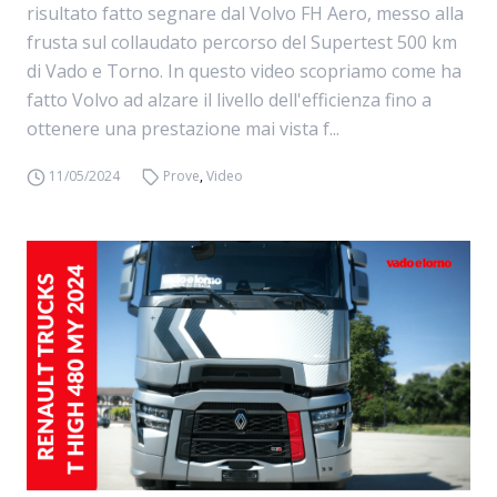
risultato fatto segnare dal Volvo FH Aero, messo alla
frusta sul collaudato percorso del Supertest 500 km
di Vado e Torno. In questo video scopriamo come ha
fatto Volvo ad alzare il livello dell'efficienza fino a
ottenere una prestazione mai vista f...
11/05/2024
Prove
,
Video