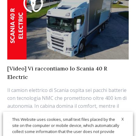
[Video] Vi raccontiamo lo Scania 40 R
Electric
Il camion elettrico di Scania ospita sei pacchi batterie
con tecnologia NMC che promettono oltre 400 km di
autonomia. In cabina domina il comfort, mentre il
pacchetto di servizi digitali Scania è pensato per
X
This Website uses cookies, small text files placed by the
agevolare la transizione alle aziende di trasporto. E ci
site on the computer or mobile device, which automatically
sono i primi casi di successo.
collect some information that the user does not provide