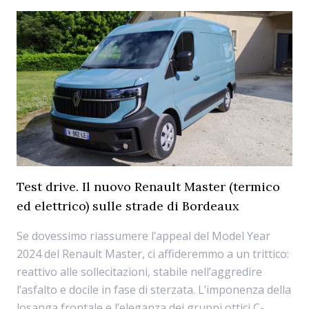
Test drive. Il nuovo Renault Master (termico
ed elettrico) sulle strade di Bordeaux
Se dovessimo riassumere l’appeal del Model Year
2024 del Renault Master, ci affideremmo a un trittico:
reattivo alle sollecitazioni, stabile nell’aggredire
l’asfalto e docile in fase di sterzata. L’imponenza della
losanga frontale e l’eleganza dei gruppi ottici C-