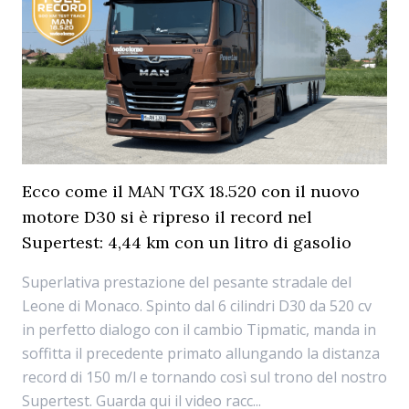
Ecco come il MAN TGX 18.520 con il nuovo
motore D30 si è ripreso il record nel
Supertest: 4,44 km con un litro di gasolio
Superlativa prestazione del pesante stradale del
Leone di Monaco. Spinto dal 6 cilindri D30 da 520 cv
in perfetto dialogo con il cambio Tipmatic, manda in
soffitta il precedente primato allungando la distanza
record di 150 m/l e tornando così sul trono del nostro
Supertest. Guarda qui il video racc...