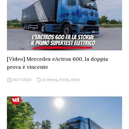
[Video] Mercedes eActros 600, la doppia
prova è vincente
06/17/2026
In Vetrina
,
Prove
,
Video