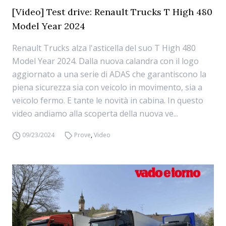
[Video] Test drive: Renault Trucks T High 480
Model Year 2024
Renault Trucks alza l'asticella del suo T High 480
Model Year 2024. Dalla nuova calandra con il logo
aggiornato a una serie di ADAS che garantiscono la
piena sicurezza sia con veicolo in movimento, sia a
veicolo fermo. E tante le novità in cabina. In questo
video andiamo alla scoperta della nuova ve...
09/23/2024
Prove
,
Video