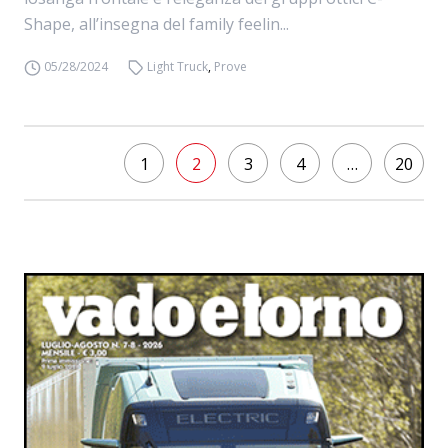
Shape, all’insegna del family feelin...
05/28/2024
Light Truck
,
Prove
1
2
3
4
…
20