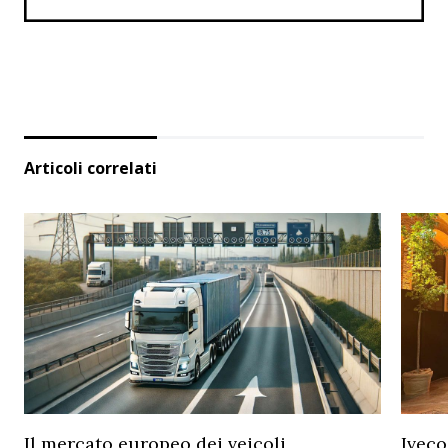
Articoli correlati
Il mercato europeo dei veicoli
Iveco