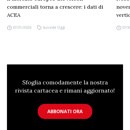
commerciali torna a crescere: i dati di
novem
ACEA
verti
07/31/2026
Succede Oggi
07/3
Sfoglia comodamente la nostra
rivista cartacea e rimani aggiornato!
ABBONATI ORA