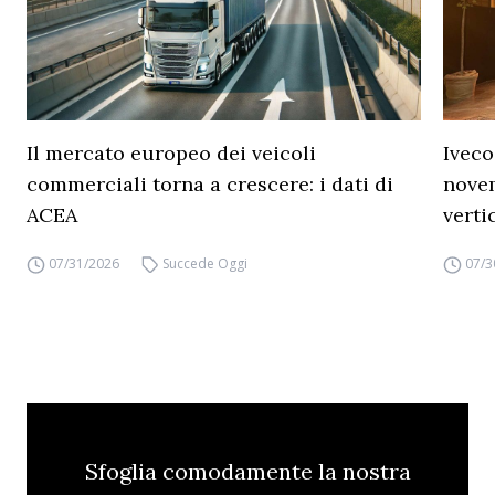
Il mercato europeo dei veicoli
Iveco
commerciali torna a crescere: i dati di
novem
ACEA
verti
07/31/2026
Succede Oggi
07/3
Sfoglia comodamente la nostra