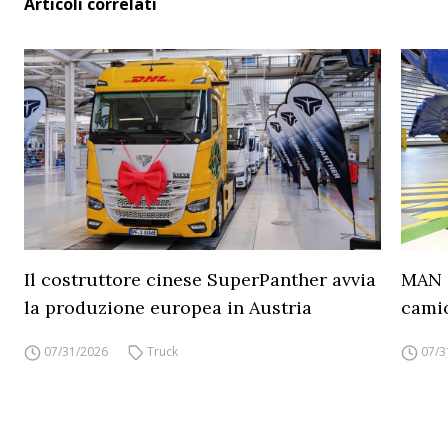
Articoli correlati
Il costruttore cinese SuperPanther avvia
MAN a
la produzione europea in Austria
camio
07/31/2026
Truck
07/3