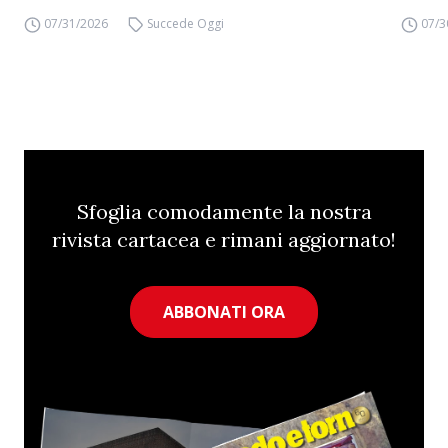
07/31/2026
Succede Oggi
07/3
Sfoglia comodamente la nostra
rivista cartacea e rimani aggiornato!
ABBONATI ORA