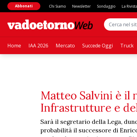
Abbonati
Chi Siamo
Newsletter
Sondaggio
La Rivist
Home
IAA 2026
Mercato
Succede Oggi
Truck
Matteo Salvini è il
Infrastrutture e del
Sarà il segretario della Lega, du
probabilità il successore di Enri