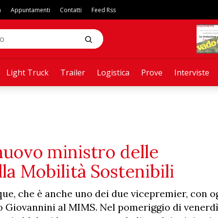
a
Appuntamenti
Contatti
Feed Rss
Light Truck
Trailer
Logistica
Prove
Interviste
 nuovo ministro delle
la Mobilità Sostenibili
nque, che è anche uno dei due vicepremier, con o
co Giovannini al MIMS. Nel pomeriggio di venerdì