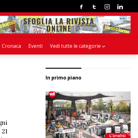
Facebook
Twitter
Instagram
Linkedin
Cronaca
Eventi
Vedi tutte le categorie
In primo piano
gni
 21