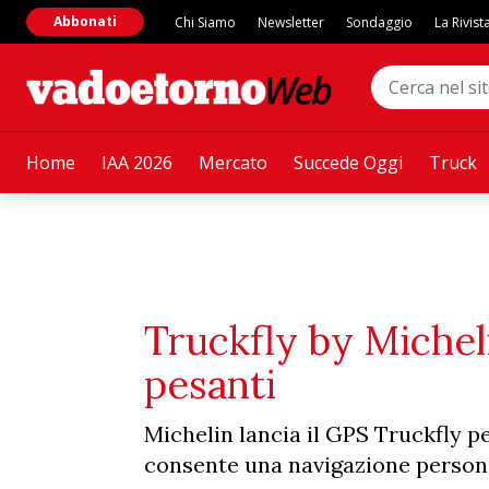
Abbonati
Chi Siamo
Newsletter
Sondaggio
La Rivist
Home
IAA 2026
Mercato
Succede Oggi
Truck
Truckfly by Micheli
pesanti
Michelin lancia il GPS Truckfly pe
consente una navigazione personal