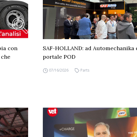
bia con
SAF-HOLLAND: ad Automechanika d
 che
portale POD
07/16/2026
Parts