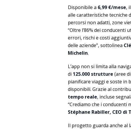
Disponibile a
6,99 €/mese
, 
alle caratteristiche tecniche d
percorsi non adatti, zone vie
“Oltre l’86% dei conducenti u
errori, rischi e costi aggiunt
delle aziende”, sottolinea
Clé
Michelin
.
L’app non si limita alla navi
di
125.000 strutture
(aree di
pianificare viaggi e soste in b
disponibili. Grazie al contri
tempo reale
, incluse segnal
“Crediamo che i conducenti m
Stéphane Rabiller, CEO di T
Il progetto guarda anche al 