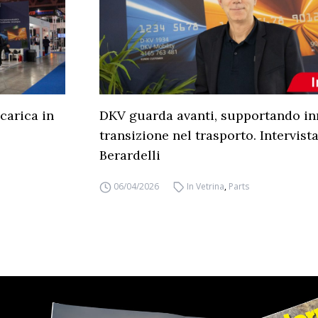
carica in
DKV guarda avanti, supportando in
transizione nel trasporto. Intervist
Berardelli
06/04/2026
In Vetrina
,
Parts