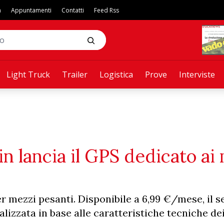
a
Appuntamenti
Contatti
Feed Rss
Light Truck
Trailer
Logistica
Prove
Interviste
n lancia il GPS dedicato ai
r mezzi pesanti. Disponibile a 6,99 €/mese, il s
izzata in base alle caratteristiche tecniche dei 