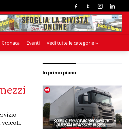
Facebook
Twitter
Instagram
Linkedin
Cronaca
Eventi
Vedi tutte le categorie
In primo piano
 mezzi
ervizio
veicoli.