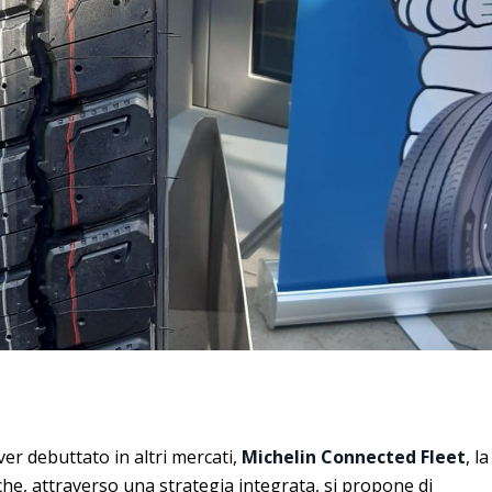
ver debuttato in altri mercati,
Michelin Connected Fleet
, la
he, attraverso una strategia integrata, si propone di