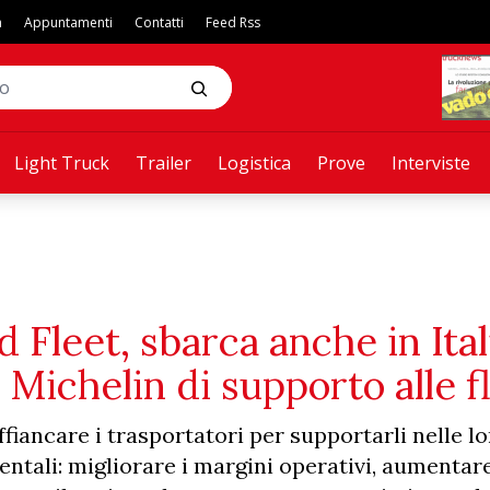
a
Appuntamenti
Contatti
Feed Rss
Light Truck
Trailer
Logistica
Prove
Interviste
Fleet, sbarca anche in Itali
 Michelin di supporto alle f
iancare i trasportatori per supportarli nelle lor
tali: migliorare i margini operativi, aumentare