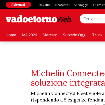
Abbonati
Chi Siamo
Newsletter
Sondaggio
La Rivist
Home
IAA 2026
Mercato
Succede Oggi
Truck
Michelin Connected 
soluzione integrata
Michelin Connected Fleet vuole aff
rispondendo a 5 esigenze fondamen