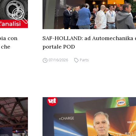
bia con
SAF-HOLLAND: ad Automechanika d
 che
portale POD
07/16/2026
Parts