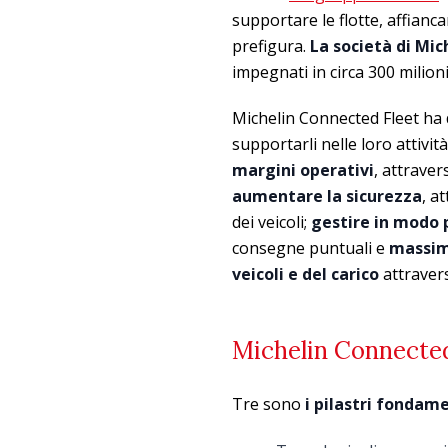
supportare le flotte, affianca
prefigura.
La società di Mic
impegnati in circa 300 milion
Michelin Connected Fleet ha d
supportarli nelle loro attiv
margini operativi
, attraver
aumentare la sicurezza
, a
dei veicoli;
gestire in modo p
consegne puntuali e
massimi
veicoli e del carico
attravers
Michelin Connected F
Tre sono
i pilastri fondam