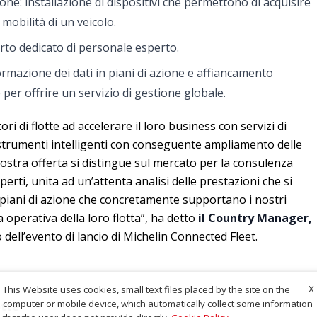
ne: installazione di dispositivi che permettono di acquisire
a mobilità di un veicolo.
orto dedicato di personale esperto.
rmazione dei dati in piani di azione e affiancamento
 per offrire un servizio di gestione globale.
tori di flotte ad accelerare il loro business con servizi di
 strumenti intelligenti con conseguente ampliamento delle
nostra offerta si distingue sul mercato per la consulenza
erti, unita ad un’attenta analisi delle prestazioni che si
 piani di azione che concretamente supportano i nostri
za operativa della loro flotta”, ha detto
il Country Manager,
 dell’evento di lancio di Michelin Connected Fleet.
X
This Website uses cookies, small text files placed by the site on the
computer or mobile device, which automatically collect some information
otte