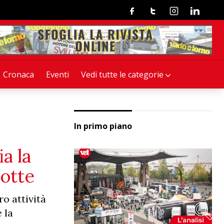
Facebook
Twitter
Instagram
Linkedin
Cronaca
Eventi
Vedi tutte le categorie
In primo piano
a la
lotte
o attività
 la