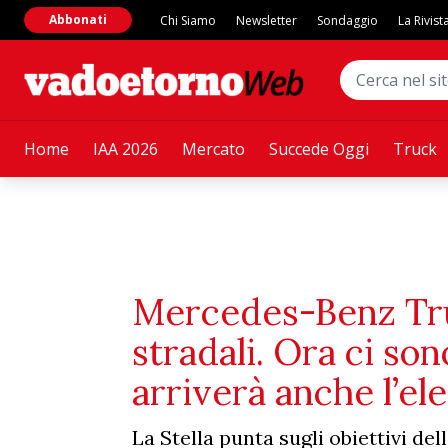
Abbonati
Chi Siamo
Newsletter
Sondaggio
La Rivist
Home
IAA 2026
Mercato
Succede Oggi
Truck
Mercedes-Benz Tru
stradali. Ora ci son
arriverà anche l’ele
La Stella punta sugli obiettivi dell