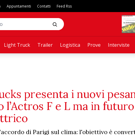
a
Appuntamenti
Contatti
Feed Rss
Light Truck
Trailer
Logistica
Prove
Interviste
cks presenta i nuovi pesan
o l’Actros F e L ma in futuro
ttrico
’accordo di Parigi sul clima: l'obiettivo è convert