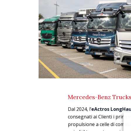
Mercedes-Benz Trucks, l
Dal 2024, l’
eActros LongHau
consegnati ai Clienti i primi
propulsione a celle di combus