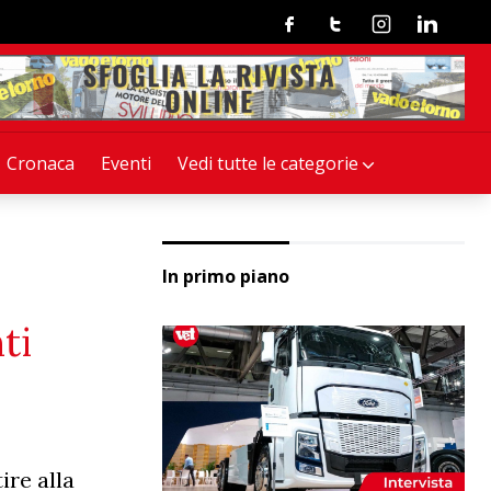
Facebook
Twitter
Instagram
Linkedin
Cronaca
Eventi
Vedi tutte le categorie
In primo piano
ti
ire alla