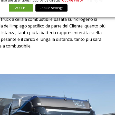
that the user does not provide directly.
Cookie Policy
strada a zero emissioni locali di CO2 anche sulle lunghe
ACCEPT
Cookie settings
 i truck a cella a combustibile basata sull’idrogeno si
 dell’impiego specifico da parte del Cliente: quanto più
 distanza, tanto più la batteria rappresenterà la scelta
pesante è il carico e lunga la distanza, tanto più sarà
a a combustibile.