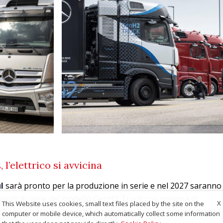
’elettrico si avvicina
l
sarà pronto per la produzione in serie e nel 2027 saranno
 veicoli di serie del modello GenH2 Truck con sistema di
X
This Website uses cookies, small text files placed by the site on the
tibile a base di idrogeno – entrambi i veicoli consentiranno
computer or mobile device, which automatically collect some information