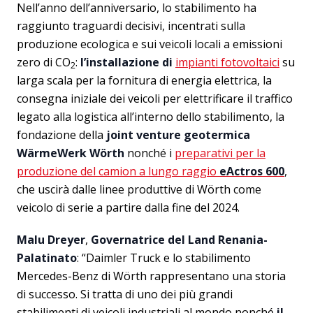
Nell’anno dell’anniversario, lo stabilimento ha
raggiunto traguardi decisivi, incentrati sulla
produzione ecologica e sui veicoli locali a emissioni
zero di CO
:
l’installazione di
impianti fotovoltaici
su
2
larga scala per la fornitura di energia elettrica, la
consegna iniziale dei veicoli per elettrificare il traffico
legato alla logistica all’interno dello stabilimento, la
fondazione della
joint venture geotermica
WärmeWerk Wörth
nonché i
preparativi per la
produzione del camion a lungo raggio
eActros 600
,
che uscirà dalle linee produttive di Wörth come
veicolo di serie a partire dalla fine del 2024.
Malu Dreyer
,
Governatrice del Land Renania-
Palatinato
: “Daimler Truck e lo stabilimento
Mercedes-Benz di Wörth rappresentano una storia
di successo. Si tratta di uno dei più grandi
stabilimenti di veicoli industriali al mondo nonché
il