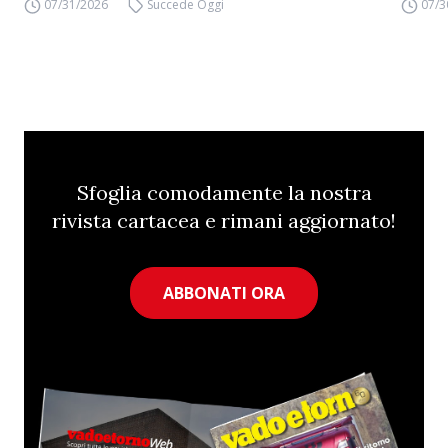
07/31/2026
Succede Oggi
07/3
Sfoglia comodamente la nostra
rivista cartacea e rimani aggiornato!
ABBONATI ORA