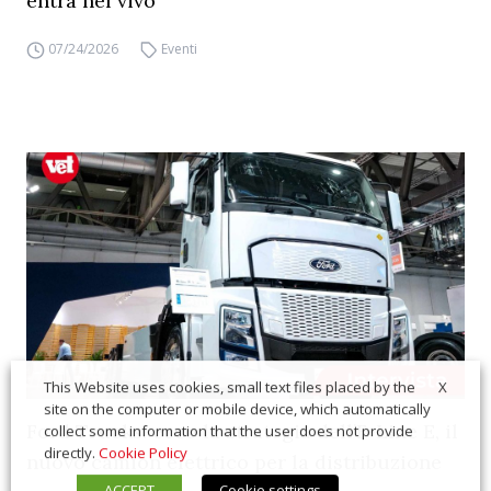
entra nel vivo
07/24/2026
Eventi
X
This Website uses cookies, small text files placed by the
site on the computer or mobile device, which automatically
Ford Trucks: ecco la strategia dell’F-Line E, il
collect some information that the user does not provide
directly.
Cookie Policy
nuovo camion elettrico per la distribuzione
ACCEPT
Cookie settings