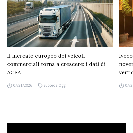
Il mercato europeo dei veicoli
Iveco
commerciali torna a crescere: i dati di
novem
ACEA
verti
07/31/2026
Succede Oggi
07/3