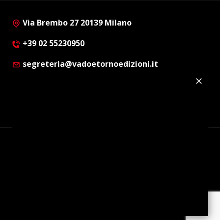
Via Brembo 27 20139 Milano
+39 02 55230950
segreteria@vadoetornoedizioni.it
Privacy Policy
Cookie Policy
Customer Privacy Policy
Facebook
Twitter
Instagram
Linkedin
© Copyright 2012 - 2026 | Vado e Torno Edizioni |
Tutti i diritti riservati | P.I. : 08514160152