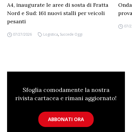
A4, inaugurate le aree di sosta di Fratta
Ondat
Nord e Sud: 161 nuovi stalli per veicoli
prova
pesanti
07/2
07/27/2026
Logistica
,
Succede Oggi
Sfoglia comodamente la nostra
rivista cartacea e rimani aggiornato!
ABBONATI ORA