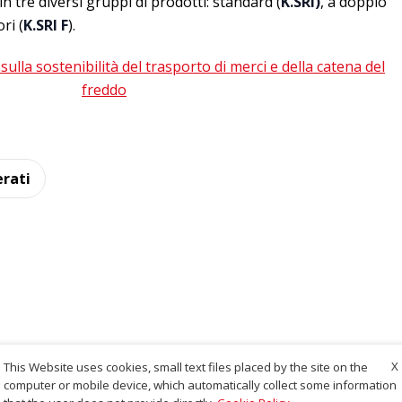
n tre diversi gruppi di prodotti: standard (
K.SRI)
, a doppio
ri (
K.SRI F
).
ulla sostenibilità del trasporto di merci e della catena del
freddo
erati
X
This Website uses cookies, small text files placed by the site on the
computer or mobile device, which automatically collect some information