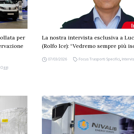
ollata per
La nostra intervista esclusiva a Lu
ervazione
(Rolfo Ice): “Vedremo sempre più is
07/03/2026
Focus Trasporti Specifici
,
Intervi
 Oggi