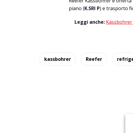
Reefer Kässbohrer è offerta i
piano (
K.SRI P
) e trasporto fio
Leggi anche:
Kässbohrer s
kassbohrer
Reefer
refrig