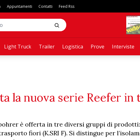
a
Appuntamenti
Contatti
Feed Rss
Light Truck
Trailer
Logistica
Prove
Interviste
a la nuova serie Reefer in 
bohrer è offerta in tre diversi gruppi di prodott
trasporto fiori (K.SRI F). Si distingue per l’isola