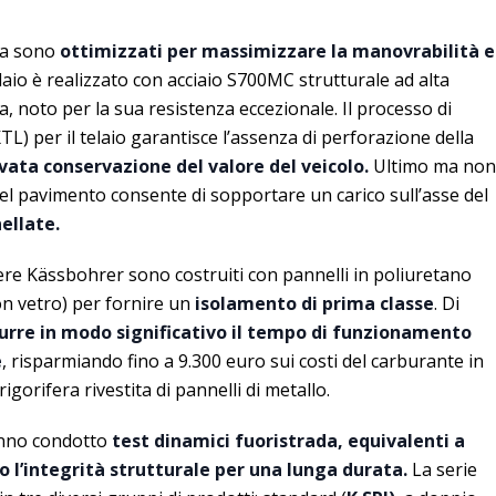
zza sono
ottimizzati per massimizzare la manovrabilità e
elaio è realizzato con acciaio S700MC strutturale ad alta
a, noto per la sua resistenza eccezionale. Il processo di
L) per il telaio garantisce l’assenza di perforazione della
vata conservazione del valore del veicolo.
Ultimo ma non
el pavimento consente di sopportare un carico sull’asse del
ellate.
ifere Kässbohrer sono costruiti con pannelli in poliuretano
on vetro) per fornire un
isolamento di prima classe
. Di
durre in modo significativo il tempo di funzionamento
e
, risparmiando fino a 9.300 euro sui costi del carburante in
igorifera rivestita di pannelli di metallo.
no condotto
test dinamici fuoristrada, equivalenti a
o l’integrità strutturale per una lunga durata.
La serie