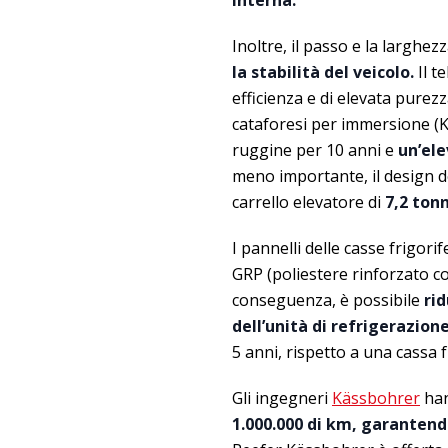
Inoltre, il passo e la larghe
la stabilità del veicolo.
Il t
efficienza e di elevata purezz
cataforesi per immersione (KT
ruggine per 10 anni e
un’ele
meno importante, il design d
carrello elevatore di
7,2 tonn
I pannelli delle casse frigor
GRP (poliestere rinforzato c
conseguenza, è possibile
ri
dell’unità di refrigerazion
5 anni, rispetto a una cassa fr
Gli ingegneri
Kässbohrer
han
1.000.000 di km, garantend