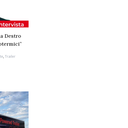
ca Destro
otermici”
ste
,
Trailer