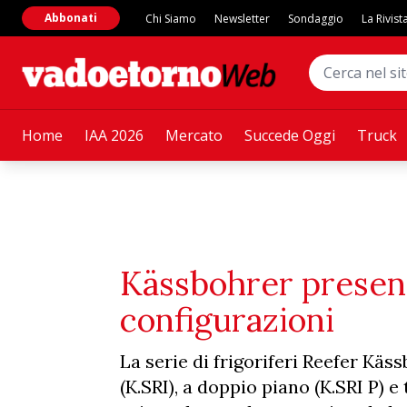
Abbonati
Chi Siamo
Newsletter
Sondaggio
La Rivist
Home
IAA 2026
Mercato
Succede Oggi
Truck
Kässbohrer present
configurazioni
La serie di frigoriferi Reefer Käss
(K.SRI), a doppio piano (K.SRI P) e 