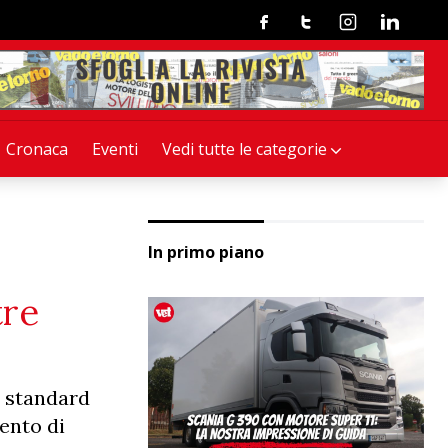
Facebook
Twitter
Instagram
Linkedin
Cronaca
Eventi
Vedi tutte le categorie
In primo piano
tre
i: standard
mento di