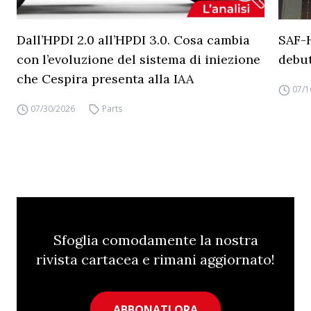
Dall’HPDI 2.0 all’HPDI 3.0. Cosa cambia
SAF-
con l’evoluzione del sistema di iniezione
debut
che Cespira presenta alla IAA
07/1
07/30/2026
Parts
Sfoglia comodamente la nostra
rivista cartacea e rimani aggiornato!
ABBONATI ORA