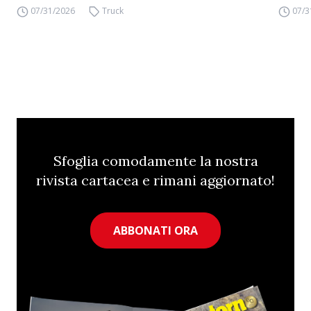
07/31/2026
Truck
07/3
Sfoglia comodamente la nostra
rivista cartacea e rimani aggiornato!
ABBONATI ORA