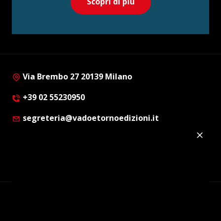
Scopri di più
Via Brembo 27 20139 Milano
+39 02 55230950
segreteria@vadoetornoedizioni.it
Privacy Policy
Cookie Policy
Customer Privacy Policy
Facebook
Twitter
Instagram
Linkedin