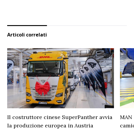
Articoli correlati
Il costruttore cinese SuperPanther avvia
MAN a
la produzione europea in Austria
camio