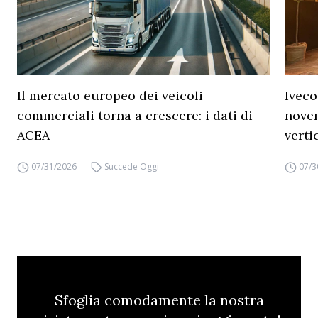
Il mercato europeo dei veicoli
Iveco
commerciali torna a crescere: i dati di
novem
ACEA
verti
07/31/2026
Succede Oggi
07/3
Sfoglia comodamente la nostra