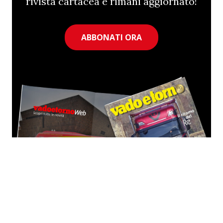
rivista cartacea e rimani aggiornato!
ABBONATI ORA