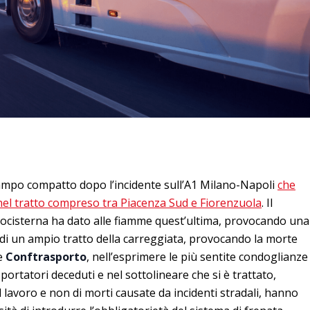
ampo compatto dopo l’incidente sull’A1 Milano-Napoli
che
nel tratto compreso tra Piacenza Sud e Fiorenzuola
. Il
autocisterna ha dato alle fiamme quest’ultima, provocando una
 di un ampio tratto della carreggiata, provocando la morte
e
Conftrasporto
, nell’esprimere le più sentite condoglianze
portatori deceduti e nel sottolineare che si è trattato,
l lavoro e non di morti causate da incidenti stradali, hanno