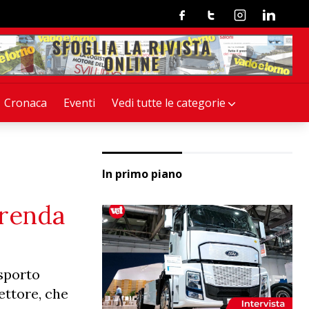
Facebook
Twitter
Instagram
Linkedin
Cronaca
Eventi
Vedi tutte le categorie
In primo piano
 renda
asporto
ettore, che