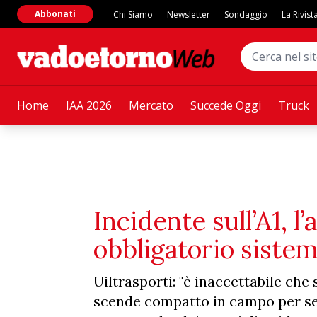
Abbonati
Chi Siamo
Newsletter
Sondaggio
La Rivist
Home
IAA 2026
Mercato
Succede Oggi
Truck
Incidente sull’A1, 
obbligatorio siste
Uiltrasporti: "è inaccettabile che
scende compatto in campo per sens