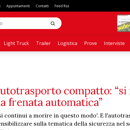
a
Appuntamenti
Contatti
Feed Rss
Light Truck
Trailer
Logistica
Prove
Interviste
l’autotrasporto compatto: “si
ma frenata automatica”
 si continui a morire in questo modo". E l'autotr
ibilizzare sulla tematica della sicurezza nel s