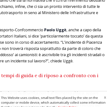
iamo che sia la normativa che il ccnl di riferimento debbano
chiamo, infine, che ci sia un pronto intervento di tutte le
’autotrasporto in seno al Ministero delle Infrastrutture e
ftrasporto-Confcommercio
Paolo Uggè
, anche a capo della
tatori Italiani, si dice ‘particolarmente toccato’ da questa
se sono in corso di accertamento. “L’incidente di Piacenza
on troverà risposta soprattutto da parte di coloro che
osso’ ai camionisti: è ascrivibile tra gli incidenti stradali o
re un incidente sul lavoro?”, chiede Uggè.
tempi di guida e di riposo a confronto con i
A1 “anche se la dinamica non è al momento chiara, appare
X
This Website uses cookies, small text files placed by the site on the
 seguiva la cisterna fosse stato dotato della frenata
computer or mobile device, which automatically collect some information
stato diverso. Qui entra in campo il tema del rinnovo dei