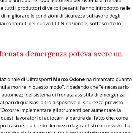
ità di introdurre l’obbligatorietà del sistema di frenata
e tutti i produttori di veicoli pesanti hanno introdotto nelle
i migliorare le condizioni di sicurezza sul lavoro degli
dai contenuti del nuovo CCLN nazionale, sottoscritto lo
la frenata d’emergenza poteva avere un
Nazionale di Uiltrasporti
Marco Odone
ha rimarcato quanto
tinui a morire in questo modo”, ribadendo che “è necessario
 automezzi del sistema di frenata assistita di emergenza
 pari di qualsiasi altro dispositivo di sicurezza previsto
”. “Occorre implementare gli strumenti per aumentare la
questi lavoratori di autocarri a partire dal fatto che, come
o trascorso a bordo dei mezzi dagli autisti è eccessivo -ha