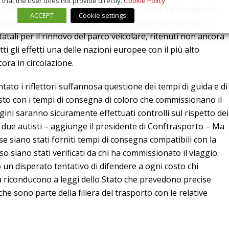
that the user does not provide directly.
Cookie Policy
e per dotare le imprese di camion più moderni, strutturati
ACCEPT
Cookie settings
ronti a entrare in funzione in situazioni come questa”. Il
statali per il rinnovo del parco veicolare, ritenuti non ancora
utti gli effetti una delle nazioni europee con il più alto
ora in circolazione.
ato i riflettori sull’annosa questione dei tempi di guida e di
sto con i tempi di consegna di coloro che commissionano il
agini saranno sicuramente effettuati controlli sul rispetto dei
i due autisti – aggiunge il presidente di Conftrasporto – Ma
se siano stati forniti tempi di consegna compatibili con la
oso siano stati verificati da chi ha commissionato il viaggio.
un disperato tentativo di difendere a ogni costo chi
a riconducono a leggi dello Stato che prevedono precise
he sono parte della filiera del trasporto con le relative