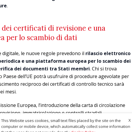
ure
.
 dei certificati di revisione e una
a per lo scambio di dati
ne digitale, le nuove regole prevedono il
rilascio elettronico
e periodica e una piattaforma europea per lo scambio dei
 verifica dei documenti tra Stati membri
. Chi si trova
 Paese dell’UE potrà usufruire di procedure agevolate per
scimento reciproco dei certificati di controllo tecnico sarà
ei mesi.
ssione Europea, l’introduzione della carta di circolazione
revisione, immatricolazione e controlli stradali
e prevenire 65.000 feriti gravi entro il 2050.
X
This Website uses cookies, small text files placed by the site on the
computer or mobile device, which automatically collect some information