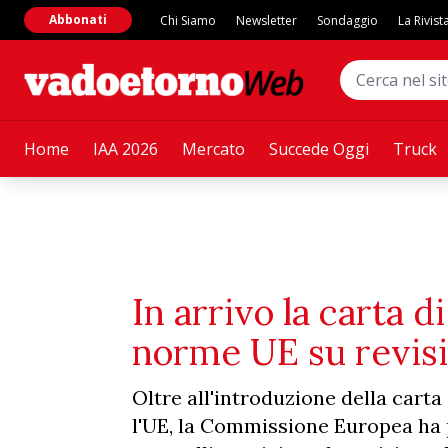
Abbonati
Chi Siamo
Newsletter
Sondaggio
La Rivist
Home
IAA 2026
Mercato
Succede Oggi
Truck
In arrivo la carta d
norme UE su revisio
Oltre all'introduzione della carta
l'UE, la Commissione Europea ha