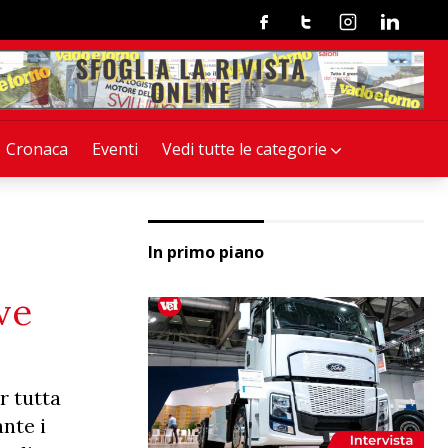
Facebook
Twitter
Instagram
Linkedin
Cronaca
Eventi
Vedi tutte le categorie
In primo piano
ove
r tutta
nte i