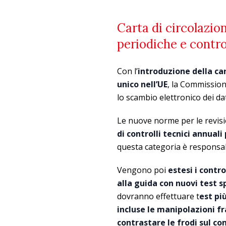
Carta di circolazio
periodiche e control
Con l’
introduzione della car
unico nell’UE
, la Commission
lo scambio elettronico dei da
Le nuove norme per le revisio
di controlli tecnici annuali
questa categoria è responsabi
Vengono poi
estesi i contro
alla guida con nuovi test sp
dovranno effettuare t
est più
incluse le manipolazioni f
contrastare le frodi sul co