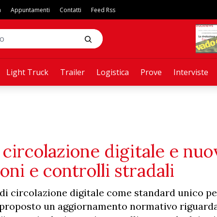
a
Appuntamenti
Contatti
Feed Rss
Light Truck
Trailer
Logistica
Prove
Interviste
i circolazione digitale e nu
ni e controlli stradali
 di circolazione digitale come standard unico pe
 proposto un aggiornamento normativo riguarda