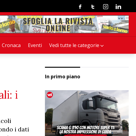
Facebook
Twitter
Instagram
Linkedin
Cronaca
Eventi
Vedi tutte le categorie
In primo piano
i: i
coli
ondo i dati