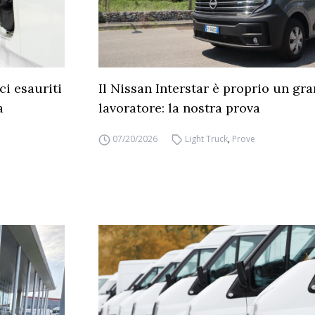
ici esauriti
Il Nissan Interstar è proprio un gra
a
lavoratore: la nostra prova
07/20/2026
Light Truck
,
Prove