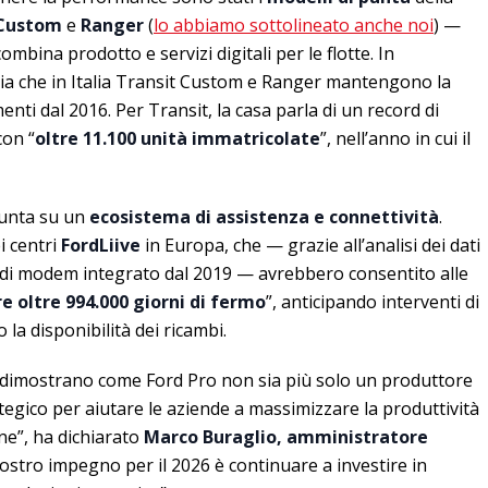
 Custom
e
Ranger
(
lo abbiamo sottolineato anche noi
) —
mbina prodotto e servizi digitali per le flotte. In
zia che in Italia Transit Custom e Ranger mantengono la
enti dal 2016. Per Transit, la casa parla di un record di
con “
oltre 11.100 unità immatricolate
”, nell’anno in cui il
 punta su un
ecosistema di assistenza e connettività
.
i centri
FordLiive
in Europa, che — grazie all’analisi dei dati
ti di modem integrato dal 2019 — avrebbero consentito alle
e oltre 994.000 giorni di fermo
”, anticipando interventi di
a disponibilità dei ricambi.
ri dimostrano come Ford Pro non sia più solo un produttore
ategico per aiutare le aziende a massimizzare la produttività
one”, ha dichiarato
Marco Buraglio, amministratore
 nostro impegno per il 2026 è continuare a investire in