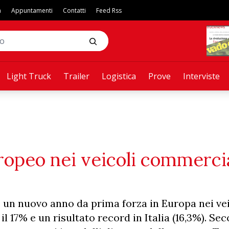
a
Appuntamenti
Contatti
Feed Rss
Light Truck
Trailer
Logistica
Prove
Interviste
opeo nei veicoli commercial
 un nuovo anno da prima forza in Europa nei vei
l 17% e un risultato record in Italia (16,3%). Sec