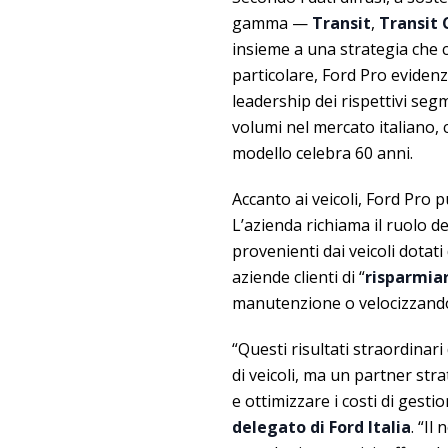
gamma —
Transit
,
Transit
insieme a una strategia che co
particolare, Ford Pro eviden
leadership dei rispettivi segm
volumi nel mercato italiano, 
modello celebra 60 anni.
Accanto ai veicoli, Ford Pro
L’azienda richiama il ruolo de
provenienti dai veicoli dota
aziende clienti di “
risparmiar
manutenzione o velocizzando l
“Questi risultati straordina
di veicoli, ma un partner str
e ottimizzare i costi di gesti
delegato di Ford Italia
. “Il