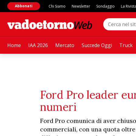
Abbonati
Chi Siamo
Newsletter
Sondaggio
La Rivist
Home
IAA 2026
Mercato
Succede Oggi
Truck
Ford Pro leader eur
numeri
Ford Pro comunica di aver chiuso
commerciali, con una quota oltre i