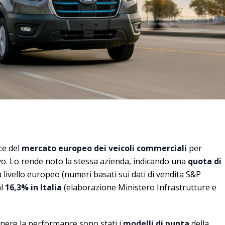
ce del
mercato europeo dei veicoli commerciali
per
o. Lo rende noto la stessa azienda, indicando una
quota di
 livello europeo (numeri basati sui dati di vendita S&P
al
16,3% in Italia
(elaborazione Ministero Infrastrutture e
tenere la performance sono stati i
modelli di punta
della