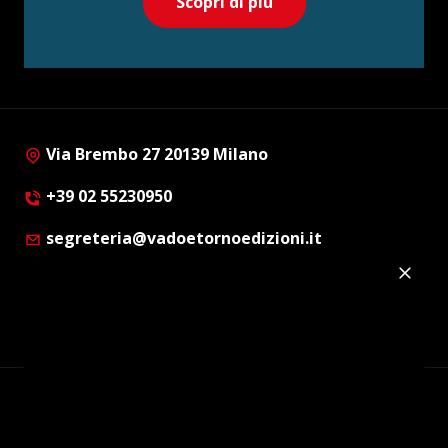
Scopri di più
Via Brembo 27 20139 Milano
+39 02 55230950
segreteria@vadoetornoedizioni.it
Privacy Policy
Cookie Policy
Customer Privacy Policy
Facebook
Twitter
Instagram
Linkedin