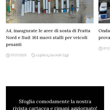
A4, inaugurate le aree di sosta di Fratta
Ondat
Nord e Sud: 161 nuovi stalli per veicoli
prova
pesanti
07/2
07/27/2026
Logistica
,
Succede Oggi
Sfoglia comodamente la nostra
rivista cartacea e rimani aggiornato!