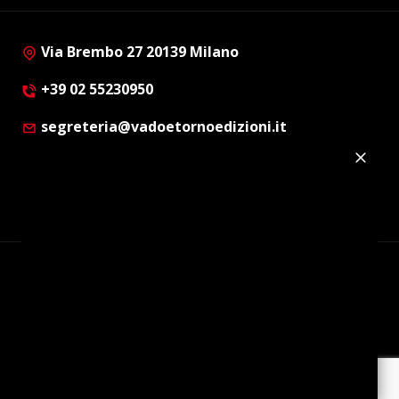
Via Brembo 27 20139 Milano
+39 02 55230950
segreteria@vadoetornoedizioni.it
Privacy Policy
Cookie Policy
Customer Privacy Policy
Facebook
Twitter
Instagram
Linkedin
© Copyright 2012 - 2026 | Vado e Torno Edizioni |
Tutti i diritti riservati | P.I. : 08514160152