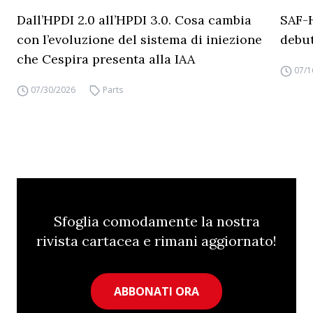
Dall’HPDI 2.0 all’HPDI 3.0. Cosa cambia
SAF-
con l’evoluzione del sistema di iniezione
debut
che Cespira presenta alla IAA
07/1
07/30/2026
Parts
Sfoglia comodamente la nostra
rivista cartacea e rimani aggiornato!
ABBONATI ORA