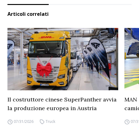
Articoli correlati
Il costruttore cinese SuperPanther avvia
MAN a
la produzione europea in Austria
camio
07/31/2026
Truck
07/3