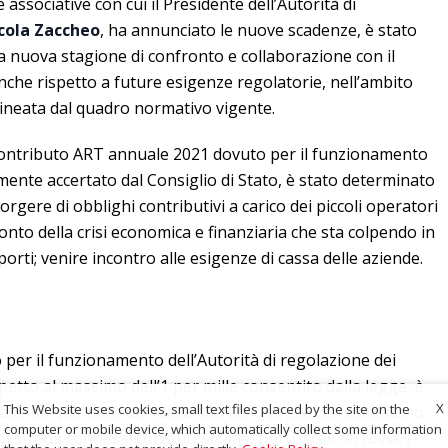
e associative con cui il Presidente dell’Autorità di
cola Zaccheo
, ha annunciato le nuove scadenze, è stato
na nuova stagione di confronto e collaborazione con il
nche rispetto a future esigenze regolatorie, nell’ambito
elineata dal quadro normativo vigente.
 contributo ART annuale 2021 dovuto per il funzionamento
amente accertato dal Consiglio di Stato, è stato determinato
sorgere di obblighi contributivi a carico dei piccoli operatori
onto della crisi economica e finanziaria che sta colpendo in
sporti; venire incontro alle esigenze di cassa delle aziende.
o per il funzionamento dell’Autorità di regolazione dei
petto al massimo dell’1 per mille consentito dalla legge, è
X
This Website uses cookies, small text files placed by the site on the
 allo 0,6 per mille del fatturato. Le imprese che esercitano
computer or mobile device, which automatically collect some information
su strada connessi con autostrade, porti, scali ferroviari