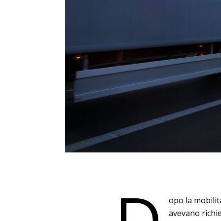
D
opo la mobilit
avevano richi