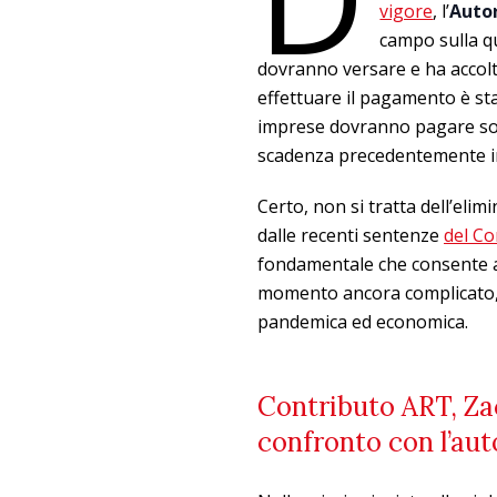
vigore
, l’
Autor
campo sulla q
dovranno versare e ha accolto
effettuare il pagamento è sta
imprese dovranno pagare solo
scadenza precedentemente indi
Certo, non si tratta dell’el
dalle recenti sentenze
del Co
fondamentale che consente al
momento ancora complicato, co
pandemica ed economica.
Contributo ART, Zac
confronto con l’au