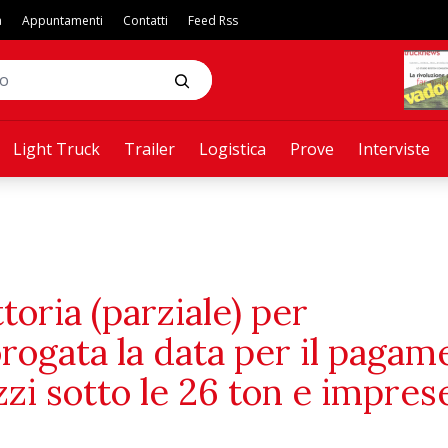
a
Appuntamenti
Contatti
Feed Rss
Light Truck
Trailer
Logistica
Prove
Interviste
toria (parziale) per
orogata la data per il pagam
zi sotto le 26 ton e imprese