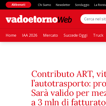
Abbonati
Chi Siamo
Newsletter
Sondaggio
La Rivist
Home
IAA 2026
Mercato
Succede Oggi
Truck
Contributo ART, vit
l’autotrasporto: pr
Sarà valido per mez
a 3 mln di fatturato