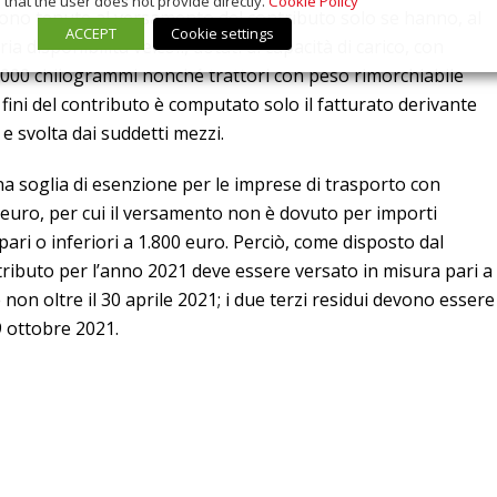
that the user does not provide directly.
Cookie Policy
 sono tenute al versamento del contributo solo se hanno, al
ACCEPT
Cookie settings
a disponibilità veicoli, dotati di capacità di carico, con
.000 chilogrammi nonché trattori con peso rimorchiabile
 fini del contributo è computato solo il fatturato derivante
 e svolta dai suddetti mezzi.
una soglia di esenzione per le imprese di trasporto con
di euro, per cui il versamento non è dovuto per importi
pari o inferiori a 1.800 euro. Perciò, come disposto dal
ontributo per l’anno 2021 deve essere versato in misura pari a
non oltre il 30 aprile 2021; i due terzi residui devono essere
9 ottobre 2021.