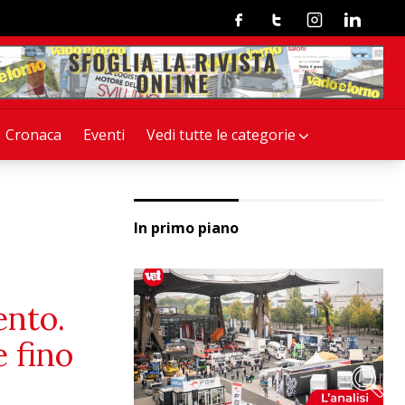
Facebook
Twitter
Instagram
Linkedin
Cronaca
Eventi
Vedi tutte le categorie
In primo piano
ento.
 fino