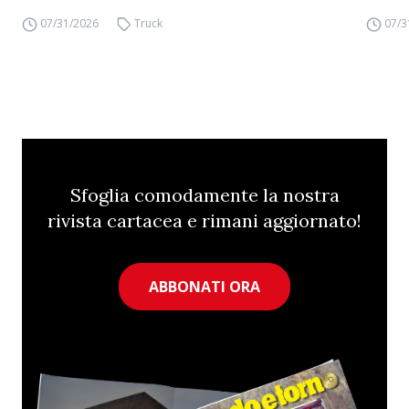
07/31/2026
Truck
07/3
Sfoglia comodamente la nostra
rivista cartacea e rimani aggiornato!
ABBONATI ORA