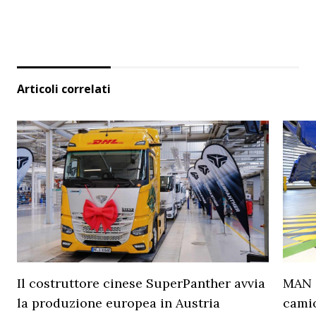
Articoli correlati
Il costruttore cinese SuperPanther avvia
MAN a
la produzione europea in Austria
camio