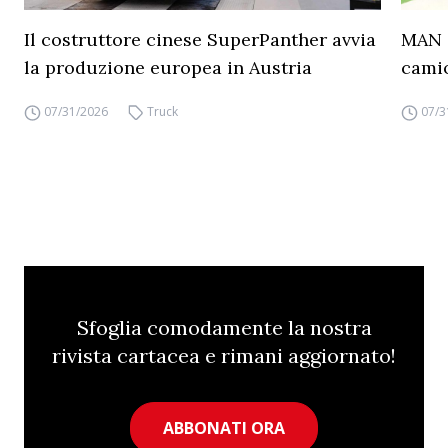
Il costruttore cinese SuperPanther avvia
MAN a
la produzione europea in Austria
camio
07/31/2026
Truck
07/3
Sfoglia comodamente la nostra
rivista cartacea e rimani aggiornato!
ABBONATI ORA