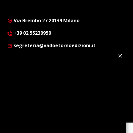
Via Brembo 27 20139 Milano
+39 02 55230950
segreteria@vadoetornoedizioni.it
Privacy Policy
Cookie Policy
Customer Privacy Policy
Facebook
Twitter
Instagram
Linkedin
© Copyright 2012 - 2026 | Vado e Torno Edizioni |
Tutti i diritti riservati | P.I. : 08514160152