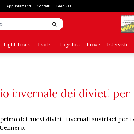
a
Appuntamenti
Contatti
Feed Rss
Light Truck
Trailer
Logistica
Prove
Interviste
o invernale dei divieti per i
primo dei nuovi divieti invernali austriaci per i 
 Brennero.