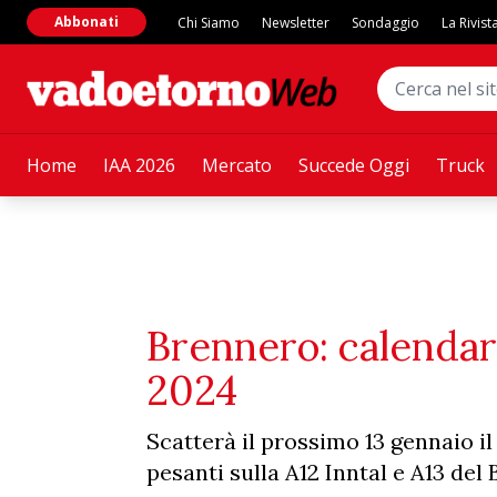
Abbonati
Chi Siamo
Newsletter
Sondaggio
La Rivist
Home
IAA 2026
Mercato
Succede Oggi
Truck
Brennero: calendari
2024
Scatterà il prossimo 13 gennaio il 
pesanti sulla A12 Inntal e A13 del