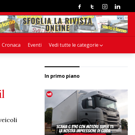
Facebook
Twitter
Instagram
Linkedin
Cronaca
Eventi
Vedi tutte le categorie
In primo piano
l
veicoli