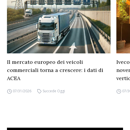
Il mercato europeo dei veicoli
Iveco
commerciali torna a crescere: i dati di
novem
ACEA
verti
07/31/2026
Succede Oggi
07/3