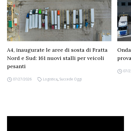
A4, inaugurate le aree di sosta di Fratta
Ondat
Nord e Sud: 161 nuovi stalli per veicoli
prova
pesanti
07/2
07/27/2026
Logistica
,
Succede Oggi