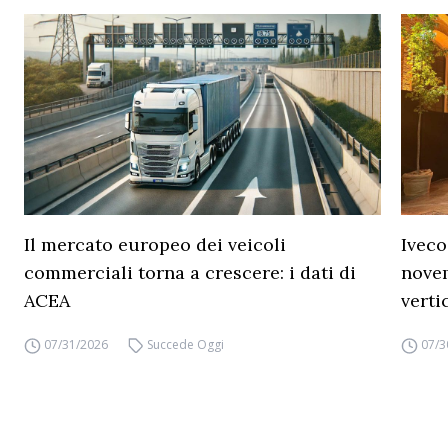
Il mercato europeo dei veicoli
Iveco
commerciali torna a crescere: i dati di
novem
ACEA
verti
07/31/2026
Succede Oggi
07/3