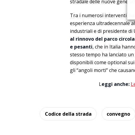
stradale delle nuove generaz
Tra i numerosi interventi dia
esperienza ultradecennale all
industriali e di presidente d
al rinnovo del parco circol
e pesanti
, che in Italia hann
stesso tempo ha lanciato un a
disponibili come optional sui
gli “angoli morti” che causano
L
eggi anche:
L
Codice della strada
convegno