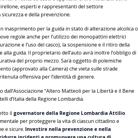
Pirellone, esperti e rappresentanti del settore
a sicurezza e della prevenzione.
un inasprimento per la guida in stato di alterazione alcolica o
uove regole anche per l’utilizzo dei monopattini elettrici
urazione e l’uso del casco), la sospensione e il ritiro della
e alla guida. Il proprietario dell’auto avrà inoltre l’obbligo di
curativa del proprio mezzo. Sarà oggetto di polemiche
nto (approvato alla Camera) che vieta sulle strade
ritenuta offensiva per l’identità di genere.
 dall’Associazione “Altero Matteoli per la Libertà e il Bene
elli d’Italia della Regione Lombardia.
tto il
governatore della Regione Lombardia Attilio
entale per proteggere la vita di ciascun cittadino e
e e sicure.
Investire nella prevenzione e nella
 ridurre incidenti e promuovere una cultura di