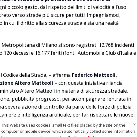
ni piccolo gesto, dal rispetto dei limiti di velocità all’uso
creto verso strade più sicure per tutti. Impegniamoci,
in cui il diritto alla sicurezza stradale sia una realtà
à Metropolitana di Milano si sono registrati 12.768 incidenti
120 decessi e 16.177 feriti (fonti: Automobile Club d’Italia e
ul Codice della Strada, – afferma
Federico Matteoli,
azione Altero Matteoli
– con questa iniziativa rilancia
 ministro Altero Matteoli in materia di sicurezza stradale.
ne, pubblicità progresso, per accompagnare l’entrata in
a severa azione di controllo da parte delle forze di polizia
amere e intelligenza artificiale, per far rispettare le nuove
, infine, la conoscenza del Codice della Strada nei programmi
X
This Website uses cookies, small text files placed by the site on the
bligo, di primo e secondo grado, per favorire l’educazione
computer or mobile device, which automatically collect some information