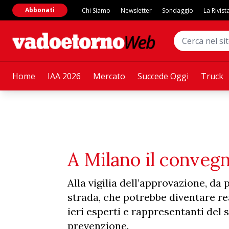
Abbonati
Chi Siamo
Newsletter
Sondaggio
La Rivist
Home
IAA 2026
Mercato
Succede Oggi
Truck
A Milano il conveg
Alla vigilia dell’approvazione, da
strada, che potrebbe diventare re
ieri esperti e rappresentanti del 
prevenzione.