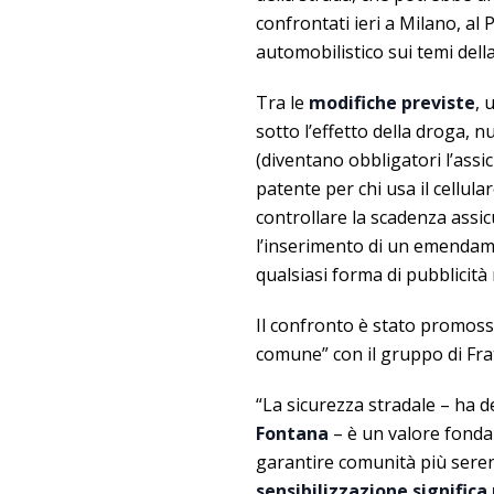
confrontati ieri a Milano, al 
automobilistico sui temi dell
Tra le
modifiche previste
, 
sotto l’effetto della droga, n
(diventano obbligatori l’assic
patente per chi usa il cellular
controllare la scadenza assi
l’inserimento di un emendame
qualsiasi forma di pubblicità 
Il confronto è stato promosso
comune” con il gruppo di Frat
“La sicurezza stradale – ha de
Fontana
– è un valore fondam
garantire comunità più seren
sensibilizzazione significa