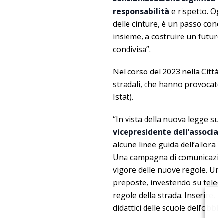
responsabilità
e rispetto. Og
delle cinture, è un passo con
insieme, a costruire un futuro 
condivisa”.
Nel corso del 2023 nella Citt
stradali, che hanno provocato 
Istat).
“In vista della nuova legge s
vicepresidente dell’associ
alcune linee guida dell’allora
Una campagna di comunicazio
vigore delle nuove regole. Un
preposte, investendo su telec
regole della strada. Inserire
didattici delle scuole dell’ob