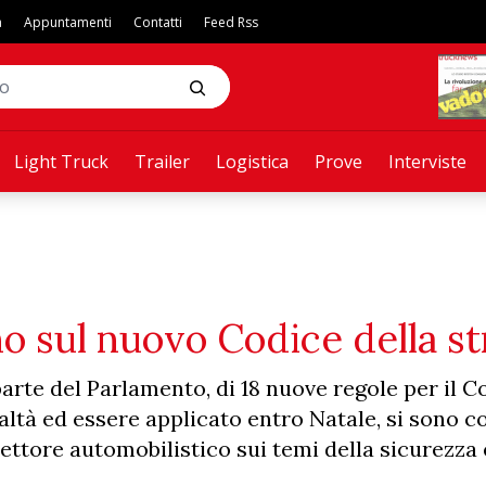
a
Appuntamenti
Contatti
Feed Rss
Light Truck
Trailer
Logistica
Prove
Interviste
no sul nuovo Codice della s
 parte del Parlamento, di 18 nuove regole per il C
altà ed essere applicato entro Natale, si sono c
settore automobilistico sui temi della sicurezza 