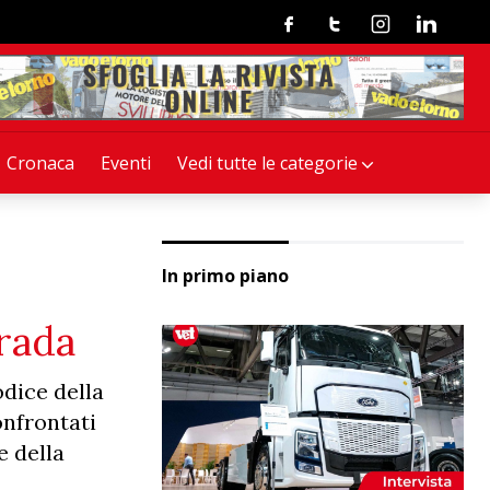
Facebook
Twitter
Instagram
Linkedin
Cronaca
Eventi
Vedi tutte le categorie
In primo piano
trada
odice della
onfrontati
e della