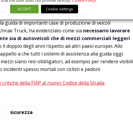
that the user does not provide directly.
Cookie Policy
ioni”.
ACCEPT
Cookie settings
mo risalto a quello di
Franco Fenoglio
che, per la sua
a guida di importanti case di produzione di veicoli
i Unrae Truck, ha evidenziato come sia
necessario lavorare
ante sia di autoveicoli che di mezzi commerciali leggeri
o il doppio degli anni rispetto ad altri paesi europei. Allo
ppello a che tutti i sistemi di assistenza alla guida oggi
 mezzi siano resi obbligatori, ad esempio per rendere visibili
 incidenti spesso mortali con ciclisti e pedoni.
e critiche della FIAP al nuovo Codice della Strada
sicurezza