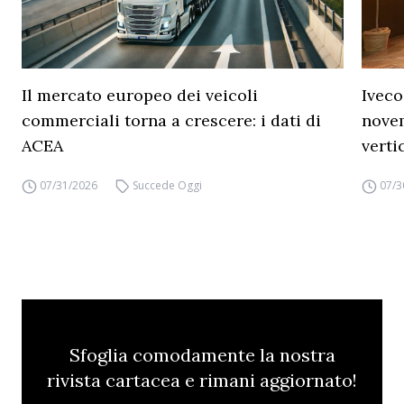
Il mercato europeo dei veicoli
Iveco
commerciali torna a crescere: i dati di
novem
ACEA
verti
07/31/2026
Succede Oggi
07/3
Sfoglia comodamente la nostra
rivista cartacea e rimani aggiornato!