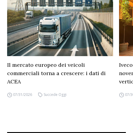
Il mercato europeo dei veicoli
Iveco
commerciali torna a crescere: i dati di
novem
ACEA
verti
07/31/2026
Succede Oggi
07/3