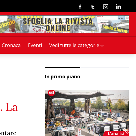
Facebook
Twitter
Instagram
Linkedin
Cronaca
Eventi
Vedi tutte le categorie
In primo piano
. La
ontare