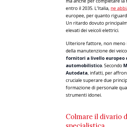
ma anche per completare la t
entro il 2035. L’Italia,
ne abbi
europee, per quanto riguarda s
Un ritardo dovuto principalm
elevati dei veicoli elettrici.
Ulteriore fattore, non meno 
della manutenzione dei veicoli
fornitori a livello europeo
automobilistico
. Secondo
M
Autodata
, infatti, per affro
cruciale superare due principa
formazione di personale quali
strumenti idonei.
Colmare il divario 
specialistica