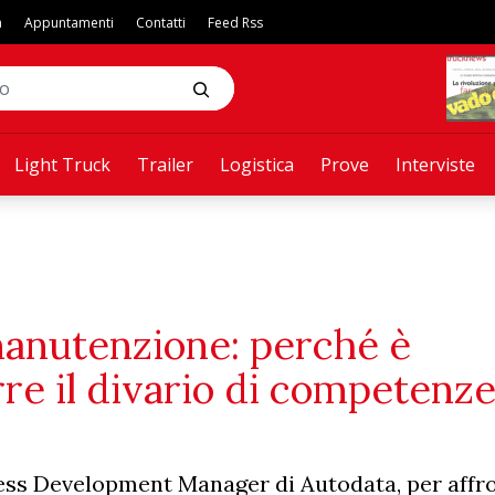
a
Appuntamenti
Contatti
Feed Rss
Light Truck
Trailer
Logistica
Prove
Interviste
 manutenzione: perché è
re il divario di competenze
ess Development Manager di Autodata, per affr