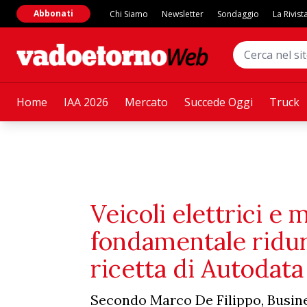
Abbonati
Chi Siamo
Newsletter
Sondaggio
La Rivist
Home
IAA 2026
Mercato
Succede Oggi
Truck
Veicoli elettrici e
fondamentale ridur
ricetta di Autodata
Secondo Marco De Filippo, Busin