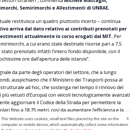
vettori stranieri”,
commenta
Michele Mastagni,
imorchi, Semirimorchi e Allestimenti di UNRAE.
tuale restituisca un quadro piuttosto incerto – continua
ivo arriva dal dato relativo ai contributi prenotati per
investimenti attualmente in corso erogati dal MIT.
Per
emirimorchi, a cui erano state destinate risorse pari a 7,5
e stato prenotato infatti l’intero fondo disponibile, con il
chissime ore dall’apertura delle istanze”.
egnale da parte degli operatori del settore, che a lungo
ondi, auspichiamo che il Ministero dei Trasporti possa al
 strutturale ad hoc, che sostenga nel tempo il rinnovo del
a i più vetusti d’Europa) con veicoli tecnologicamente avanzati
rgente aggiornare il Codice della Strada per permettere la
olari fino a 18,75 metri, così da aumentare l’efficienza e la
el nostro Paese”, conclude Mastagni.
X
This Website uses cookies, small text files placed by the site on the
computer or mobile device, which automatically collect some information