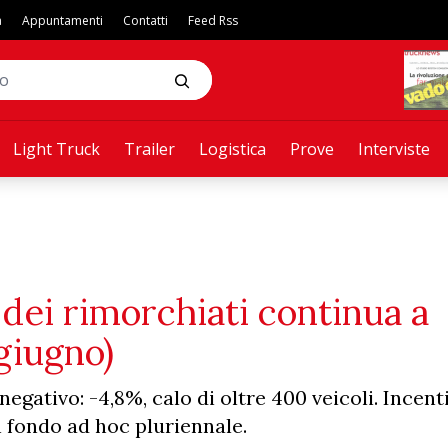
a
Appuntamenti
Contatti
Feed Rss
Light Truck
Trailer
Logistica
Prove
Interviste
dei rimorchiati continua a
giugno)
egativo: -4,8%, calo di oltre 400 veicoli. Incent
n fondo ad hoc pluriennale.