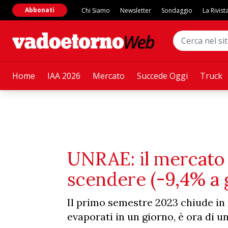
Abbonati
Chi Siamo
Newsletter
Sondaggio
La Rivist
Home
IAA 2026
Mercato
Succede Oggi
Truck
UNRAE: il mercato 
scendere (-9,4% a 
Il primo semestre 2023 chiude in n
evaporati in un giorno, è ora di u