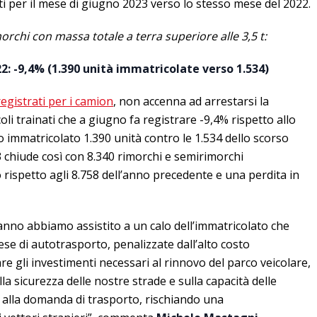
ti per il mese di giugno 2023 verso lo stesso mese del 2022.
rchi con massa totale a terra superiore alle 3,5 t:
2: -9,4% (1.390 unità immatricolate verso 1.534)
 registrati per i camion
, non accenna ad arrestarsi la
oli trainati che a giugno fa registrare -9,4% rispetto allo
 immatricolato 1.390 unità contro le 1.534 dello scorso
 chiude così con 8.340 rimorchi e semirimorchi
o rispetto agli 8.758 dell’anno precedente e una perdita in
l’anno abbiamo assistito a un calo dell’immatricolato che
prese di autotrasporto, penalizzate dall’alto costo
re gli investimenti necessari al rinnovo del parco veicolare,
la sicurezza delle nostre strade e sulla capacità delle
e alla domanda di trasporto, rischiando una