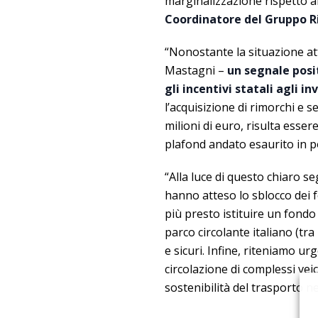
marginalizzazione rispetto ai 
Coordinatore del Gruppo R
“Nonostante la situazione at
Mastagni –
un segnale posit
gli incentivi statali agli 
l’acquisizione di rimorchi e s
milioni di euro, risulta esser
plafond andato esaurito in po
“Alla luce di questo chiaro s
hanno atteso lo sblocco dei f
più presto istituire un fondo
parco circolante italiano (tr
e sicuri. Infine, riteniamo u
circolazione di complessi veic
sostenibilità del trasporto n