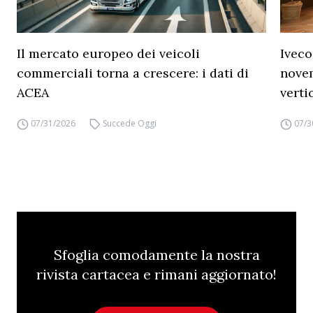
Il mercato europeo dei veicoli
Iveco
commerciali torna a crescere: i dati di
novem
ACEA
verti
07/31/2026
Succede Oggi
07/3
Sfoglia comodamente la nostra
rivista cartacea e rimani aggiornato!