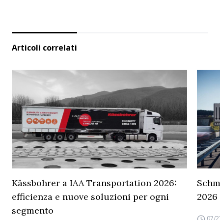
Articoli correlati
Kässbohrer a IAA Transportation 2026:
Schmi
efficienza e nuove soluzioni per ogni
2026
segmento
07/2