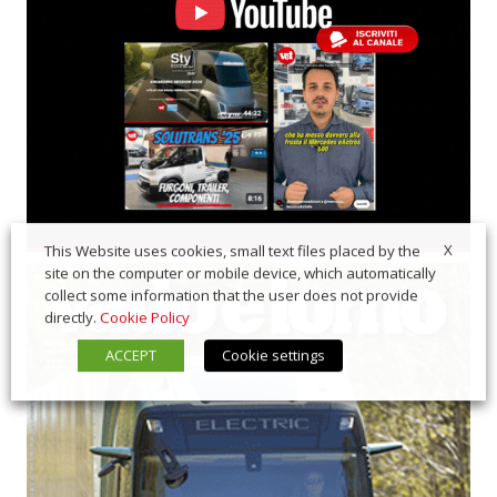
X
This Website uses cookies, small text files placed by the
site on the computer or mobile device, which automatically
collect some information that the user does not provide
directly.
Cookie Policy
ACCEPT
Cookie settings