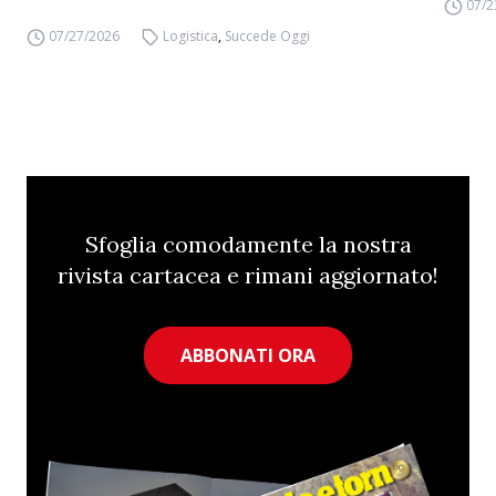
07/2
07/27/2026
Logistica
,
Succede Oggi
Sfoglia comodamente la nostra
rivista cartacea e rimani aggiornato!
ABBONATI ORA