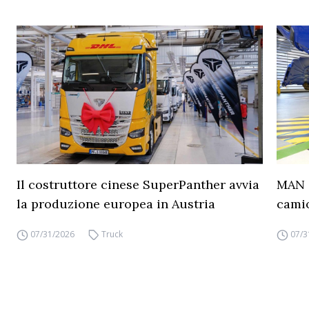
Il costruttore cinese SuperPanther avvia
MAN a
la produzione europea in Austria
camio
07/31/2026
Truck
07/3